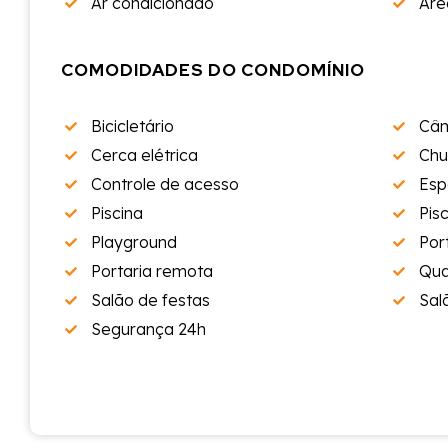
Ar condicionado
Áre
COMODIDADES DO CONDOMÍNIO
Bicicletário
Câm
Cerca elétrica
Chu
Controle de acesso
Esp
Piscina
Pisc
Playground
Por
Portaria remota
Qua
Salão de festas
Sal
Segurança 24h