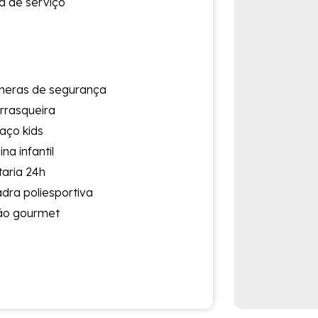
a de serviço
eras de segurança
rrasqueira
aço kids
ina infantil
taria 24h
dra poliesportiva
ão gourmet