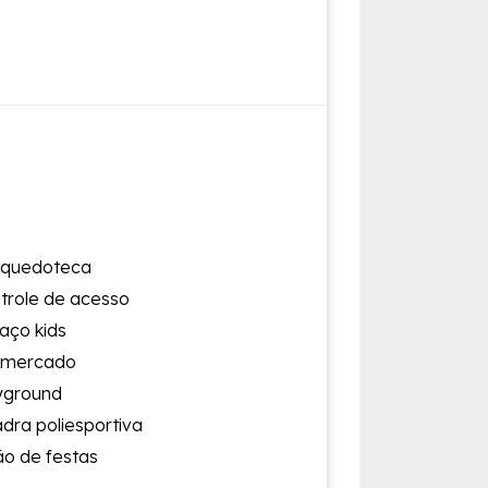
nquedoteca
trole de acesso
aço kids
imercado
yground
dra poliesportiva
ão de festas