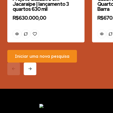
Jacaraípe | lançamento 3
Quartos
quartos 630 mil
Barra
R$630.000,00
R$670
Iniciar uma nova pesquisa