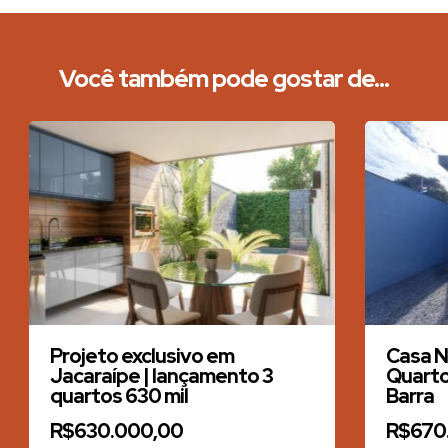
Você também pode gostar de...
Projeto exclusivo em
Casa N
Jacaraípe | lançamento 3
Quartos
quartos 630 mil
Barra
R$630.000,00
R$670