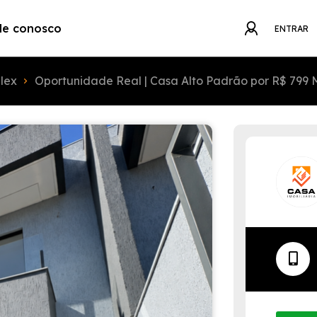
le conosco
ENTRAR
lex
Oportunidade Real | Casa Alto Padrão por R$ 799 M