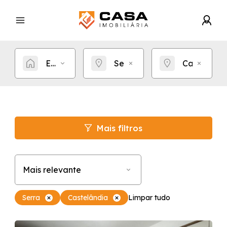
Estou procurando por...
Serra
Castelândi
Mais filtros
Mais relevante
Serra
Castelândia
Limpar tudo