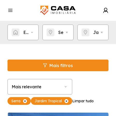
Estou procurando por...
Serra
Jardim Tro
Mais filtros
Mais relevante
Serra
Jardim Tropical
Limpar tudo