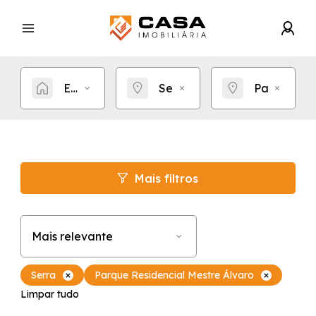
Estou procurando por...
Serra
Parque Res
Mais filtros
Mais relevante
Serra
Parque Residencial Mestre Álvaro
Limpar tudo