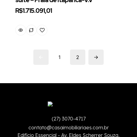
suíte – Praia de Itaparica-V.V
R$1.715.091,01
1
2
(27) 3070-4717
contato@casaimobiliariaes.com.br
Edifício Essencial - Av. Eldes Scherrer Souza,