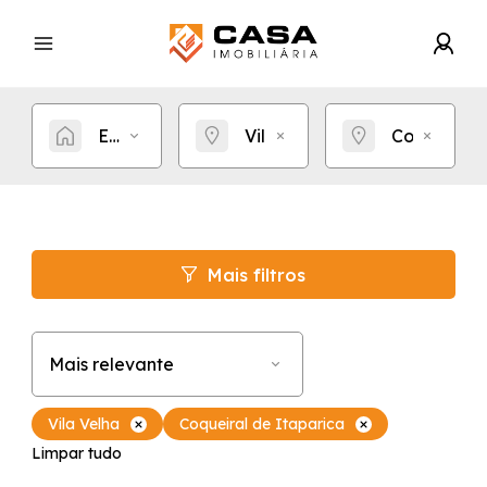
Estou procurando por...
Vila Velha
Coqueiral 
Mais filtros
Mais relevante
Vila Velha
Coqueiral de Itaparica
Limpar tudo