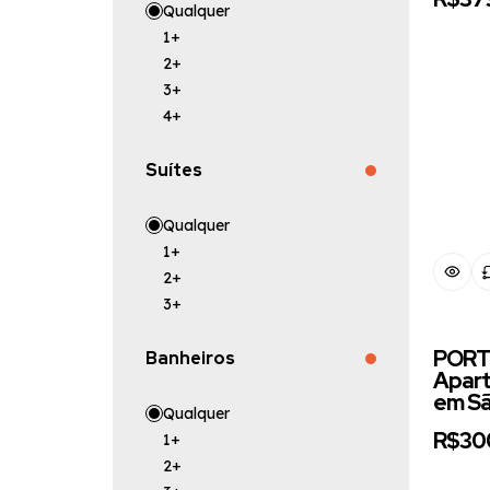
Qualquer
1+
2+
3+
4+
Suítes
Qualquer
1+
2+
3+
PORT
Banheiros
Apart
em Sã
Qualquer
R$30
1+
2+