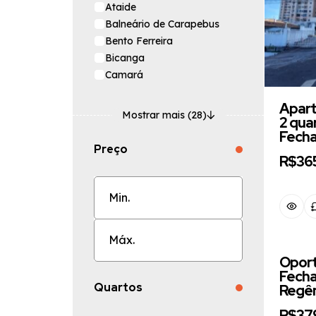
Ataide
Balneário de Carapebus
Bento Ferreira
Bicanga
Camará
Apart
Mostrar mais (28)
2 qua
Fech
Preço
R$36
Oport
Fecha
Quartos
Regên
R$37