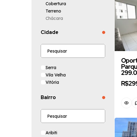
Cobertura
Terreno
Chácara
Galpão / Barracão
Cidade
Loja
Ponto
Sala
Opor
Parqu
Serra
299.
Vila Velha
Vitória
R$29
Bairro
Aribiti