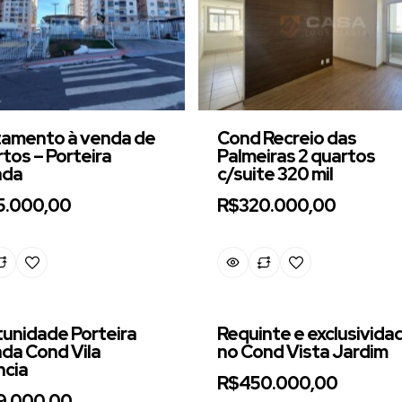
amento à venda de
Cond Recreio das
rtos – Porteira
Palmeiras 2 quartos
ada
c/suite 320 mil
5.000,00
R$320.000,00
unidade Porteira
Requinte e exclusivida
da Cond Vila
no Cond Vista Jardim
cia
R$450.000,00
9.000,00