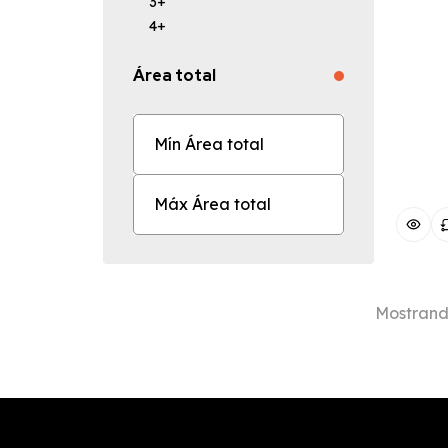
3+
4+
Área total
Mostran