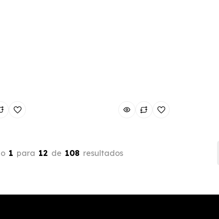
do
1
para
12
de
108
resultados