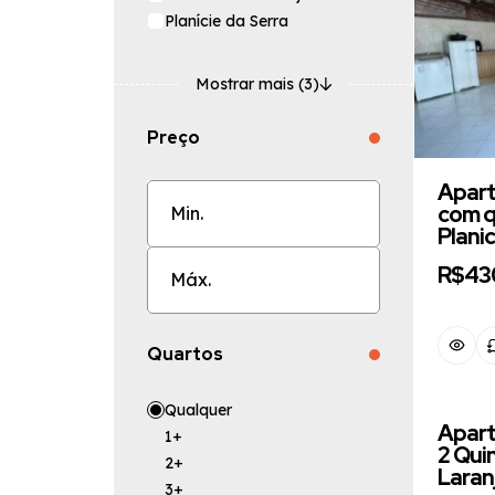
Planície da Serra
Mostrar mais (3)
Preço
Apart
com q
Planic
R$43
Quartos
Qualquer
Apart
1+
2 Qui
2+
Laran
3+