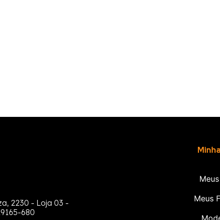
Minh
Meus
Meus F
za, 2230 - Loja 03 -
29165-680
Mod