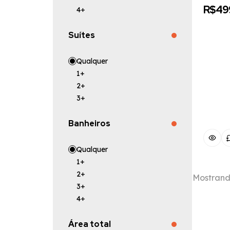
R$49
4+
Suítes
Qualquer
1+
2+
3+
Banheiros
Qualquer
1+
2+
Mostran
3+
4+
Área total