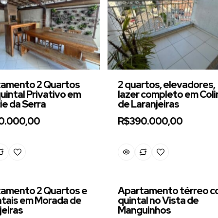
amento 2 Quartos
2 quartos, elevadores,
uintal Privativo em
lazer completo em Coli
ie da Serra
de Laranjeiras
0.000,00
R$390.000,00
amento 2 Quartos e
Apartamento térreo 
ntais em Morada de
quintal no Vista de
jeiras
Manguinhos